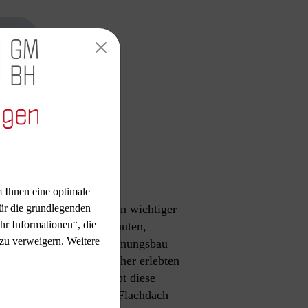
 Ihnen eine optimale
ür die grundlegenden
en sowie die Integration wichtiger
hr Informationen“, die
 Hand. Ob auf Gewerbebauten,
 zu verweigern. Weitere
en. Auch im Bereich Wohnungsbau
ischen Gründen. Flachdächer erlebten
h verdrängt. Heute erlebt diese
rch Ihnen ein modernes Flachdach