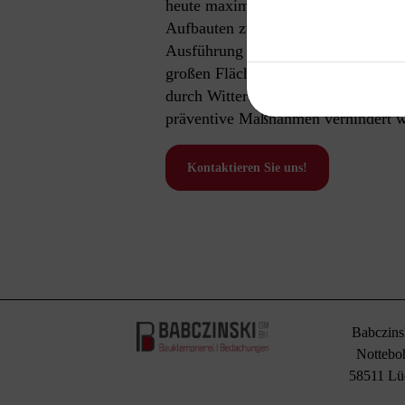
heute maximale Gestaltungsfreiheit
Aufbauten zu einer Dachterrasse od
Ausführung bis hin zur regelmäßigen
großen Flächen lohnt es sich, uns 
durch Witterungseinflüsse oder mec
präventive Maßnahmen verhindert we
Kontaktieren Sie uns!
Babczin
Notteboh
58511 Lü