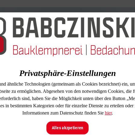
Privatsphäre-Einstellungen
und ähnliche Technologien (gemeinsam als Cookies bezeichnet) ein, um
seite zu ermöglichen. Abgesehen von den notwendigen Cookies, die f
ptimale Raumausnutzung, attraktive Gestaltungsmöglichkeit
erforderlich sind, haben Sie die Möglichkeit unten über den Button „Me
: Das alles bietet Ihnen ein modernes Flachdach aus unserer
 in bestimmten Kategorien oder für einzelne Dienste zu erteilen oder
s Flachdach bewährt sich bereits in vielen Gebäudebereich
Informationen zum Datenschutz finden Sie
hier
.
er beliebten Alternative entwickelt – nicht zuletzt aus ästhet
egelrechten Boom, wurden aber zwischenzeitlich vom Steildac
Alles akzpetieren
e technischen Möglichkeiten wurden weiterentwickelt, wodu