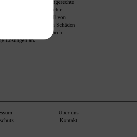
ne Dachfläche durch fachgerechte
anung über die fachgerechte
 Seite. Besonders im Fall von
nen zur Früherkennung von Schäden
ig behoben oder sogar durch
ge Lösungen an.
essum
Über uns
schutz
Kontakt