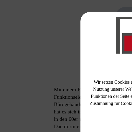
Wir setzen Cookies 
Nutzung unserer Web
Mit einem Flachdach zu mehr Raum O
Funktionen der Seite 
Funktionselemente wie Solartechnik
Zustimmung für Cookies
Bürogebäuden oder Hochhäusern: Da
hat es sich inzwischen wieder zu ein
in den 60er und 70er Jahren einen r
Dachform eine Renaissance, denn di